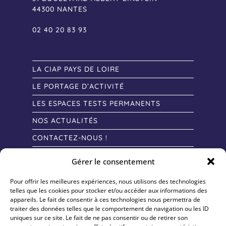
44300 NANTES
02 40 20 83 93
LA CIAP PAYS DE LOIRE
LE PORTAGE D’ACTIVITÉ
LES ESPACES TESTS PERMANENTS
NOS ACTUALITÉS
CONTACTEZ-NOUS !
Gérer le consentement
Pour offrir les meilleures expériences, nous utilisons des technologies
telles que les cookies pour stocker et/ou accéder aux informations des
appareils. Le fait de consentir à ces technologies nous permettra de
traiter des données telles que le comportement de navigation ou les ID
uniques sur ce site. Le fait de ne pas consentir ou de retirer son