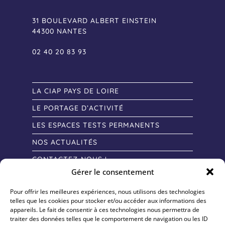
31 BOULEVARD ALBERT EINSTEIN
44300 NANTES
02 40 20 83 93
LA CIAP PAYS DE LOIRE
LE PORTAGE D’ACTIVITÉ
LES ESPACES TESTS PERMANENTS
NOS ACTUALITÉS
CONTACTEZ-NOUS !
Gérer le consentement
Pour offrir les meilleures expériences, nous utilisons des technologies
telles que les cookies pour stocker et/ou accéder aux informations des
appareils. Le fait de consentir à ces technologies nous permettra de
traiter des données telles que le comportement de navigation ou les ID