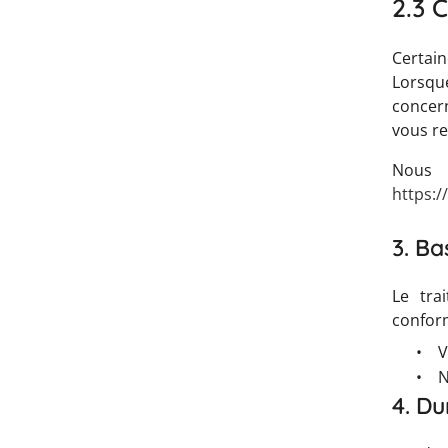
2.3 
Certai
Lorsqu
concern
vous re
Nous 
https:/
3. Ba
Le tra
confor
•
V
•
N
4. D