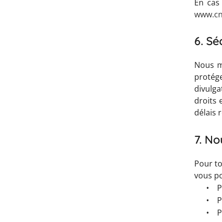
En cas
www.cni
6. Sé
Nous m
protég
divulg
droits 
délais 
7. No
Pour to
vous po
•
P
•
P
•
P