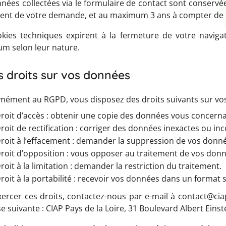
nées collectées via le formulaire de contact sont conservé
ent de votre demande, et au maximum 3 ans à compter de n
okies techniques expirent à la fermeture de votre navig
m selon leur nature.
s droits sur vos données
ément au RGPD, vous disposez des droits suivants sur vos
roit d’accès : obtenir une copie des données vous concerna
roit de rectification : corriger des données inexactes ou in
roit à l’effacement : demander la suppression de vos donn
roit d’opposition : vous opposer au traitement de vos donn
roit à la limitation : demander la restriction du traitement.
roit à la portabilité : recevoir vos données dans un format st
ercer ces droits, contactez-nous par e-mail à contact@ciap
se suivante : CIAP Pays de la Loire, 31 Boulevard Albert Eins