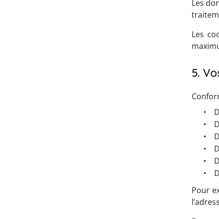
Les don
traitem
Les co
maximu
5. Vo
Conform
•
D
•
D
•
D
•
D
•
D
•
D
Pour ex
l’adres