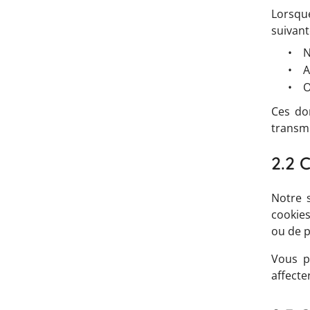
Lorsqu
suivant
•
N
•
A
•
O
Ces do
transmi
2.2 
Notre 
cookies
ou de p
Vous p
affecte