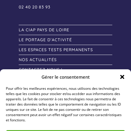
02 40 20 83 93
LA CIAP PAYS DE LOIRE
LE PORTAGE D’ACTIVITÉ
LES ESPACES TESTS PERMANENTS
NOS ACTUALITÉS
CONTACTEZ-NOUS !
Gérer le consentement
Pour offrir les meilleures expériences, nous utilisons des technologies
telles que les cookies pour stocker et/ou accéder aux informations des
appareils. Le fait de consentir à ces technologies nous permettra de
traiter des données telles que le comportement de navigation ou les ID
uniques sur ce site. Le fait de ne pas consentir ou de retirer son
consentement peut avoir un effet négatif sur certaines caractéristiques
et fonctions.