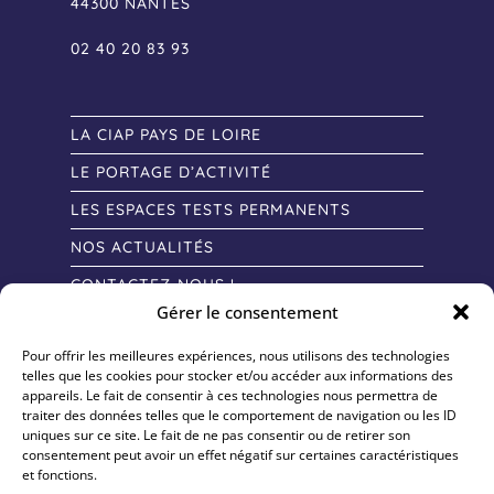
44300 NANTES
02 40 20 83 93
LA CIAP PAYS DE LOIRE
LE PORTAGE D’ACTIVITÉ
LES ESPACES TESTS PERMANENTS
NOS ACTUALITÉS
CONTACTEZ-NOUS !
Gérer le consentement
Pour offrir les meilleures expériences, nous utilisons des technologies
telles que les cookies pour stocker et/ou accéder aux informations des
appareils. Le fait de consentir à ces technologies nous permettra de
traiter des données telles que le comportement de navigation ou les ID
uniques sur ce site. Le fait de ne pas consentir ou de retirer son
consentement peut avoir un effet négatif sur certaines caractéristiques
et fonctions.