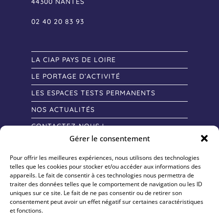
44300 NANTES
02 40 20 83 93
LA CIAP PAYS DE LOIRE
LE PORTAGE D’ACTIVITÉ
LES ESPACES TESTS PERMANENTS
NOS ACTUALITÉS
CONTACTEZ-NOUS !
Gérer le consentement
Pour offrir les meilleures expériences, nous utilisons des technologies
telles que les cookies pour stocker et/ou accéder aux informations des
appareils. Le fait de consentir à ces technologies nous permettra de
traiter des données telles que le comportement de navigation ou les ID
uniques sur ce site. Le fait de ne pas consentir ou de retirer son
consentement peut avoir un effet négatif sur certaines caractéristiques
et fonctions.